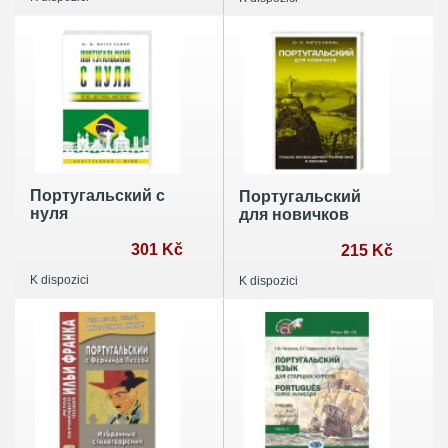
полочкам"
Португальский с
Португальский
нуля
для новичков
301 Kč
215 Kč
K dispozici
K dispozici