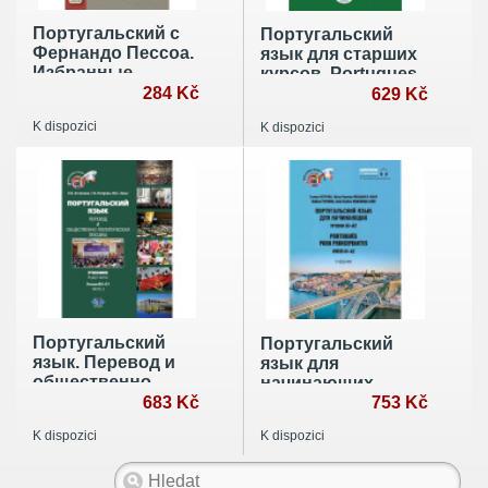
Португальский с
Португальский
Фернандо Пессоа.
язык для старших
Избранные
курсов. Portugues.
стихотворения
284 Kč
Curso avancado.
629 Kč
Учебник. В двух
K dispozici
K dispozici
частях. Уровни В2-
С1. Часть 1
Португальский
Португальский
язык. Перевод и
язык для
общественно-
начинающих.
политическая
683 Kč
Уровни А1-А2.
753 Kč
лексика. Учебник.
Portugues para
K dispozici
K dispozici
В двух частях :
principiantes.
уровни В2–С1.
Niveis А1-А2
Часть 2.