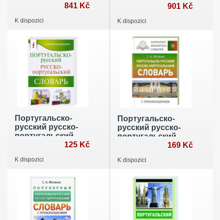
Эрико Вериссимо
841 Kč
домашнему
901 Kč
"Господин посол":
чтению
K dispozici
K dispozici
Учебное пособие:
уровни В1-2
Португальско-
Португальско-
русский русско-
русский русско-
португальский
португальский
словарь с
125 Kč
словарь с
169 Kč
произношением
произношением
K dispozici
K dispozici