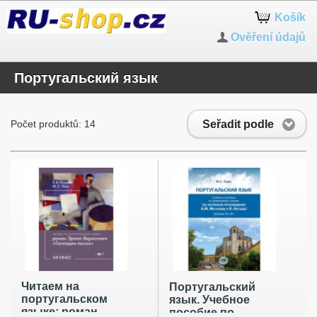
Košík
Ověření údajů
Португальский язык
Seřadit podle
Počet produktů: 14
Читаем на
Португальский
португальском
язык. Учебное
языке: роман
пособие по