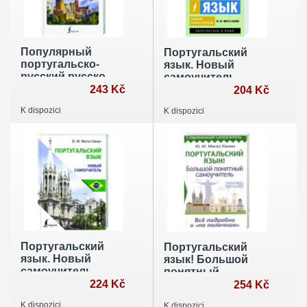
Популярный
Португальский
португальско-
язык. Новый
русский русско-
самоучитель
португальский
243 Kč
204 Kč
словарь с
K dispozici
K dispozici
произношением
Португальский
Португальский
язык. Новый
язык! Большой
самоучитель
понятный
224 Kč
самоучитель. Всё
254 Kč
подробно и "по
K dispozici
K dispozici