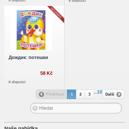
K dispozici
K dispozici
NOVINKA
Дождик: потешки
58 Kč
K dispozici
...
10
Předchozí
1
2
3
Další
Naše nabídka