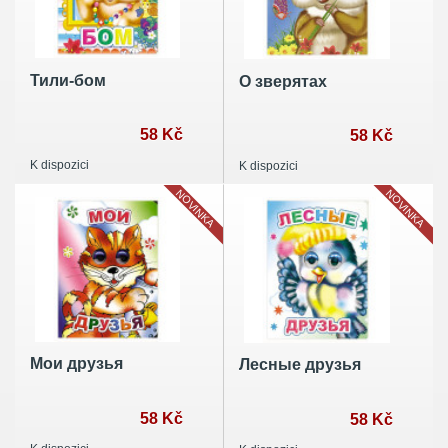
Тили-бом
О зверятах
58 Kč
58 Kč
K dispozici
K dispozici
NOVINKA
NOVINKA
Мои друзья
Лесные друзья
58 Kč
58 Kč