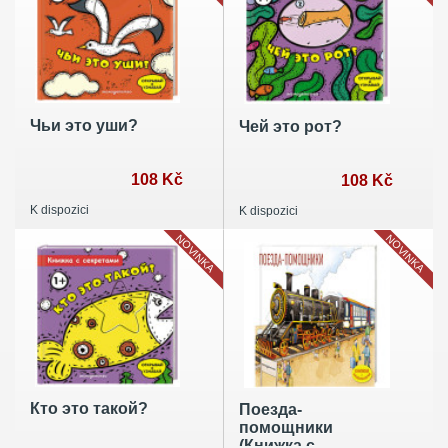
Чьи это уши?
Чей это рот?
108 Kč
108 Kč
K dispozici
K dispozici
NOVINKA
NOVINKA
Кто это такой?
Поезда-
помощники
(Книжка с