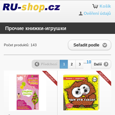
Košík
Ověření údajů
Прочие книжки-игрушки
Seřadit podle
Počet produktů: 143
...
10
Předchozí
1
2
3
Další
NOVINKA
NOVINKA