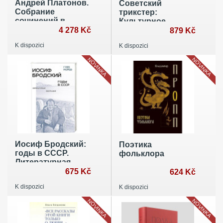
Андрей Платонов.
Советский
Собрание
трикстер:
сочинений в
Культурное
восьми томах
4 278 Kč
наследие цинизма
879 Kč
(комплект)
K dispozici
K dispozici
NOVINKA
NOVINKA
Иосиф Бродский:
Поэтика
годы в СССР.
фольклора
Литературная
биография. 2-е
675 Kč
624 Kč
издание
K dispozici
K dispozici
NOVINKA
NOVINKA