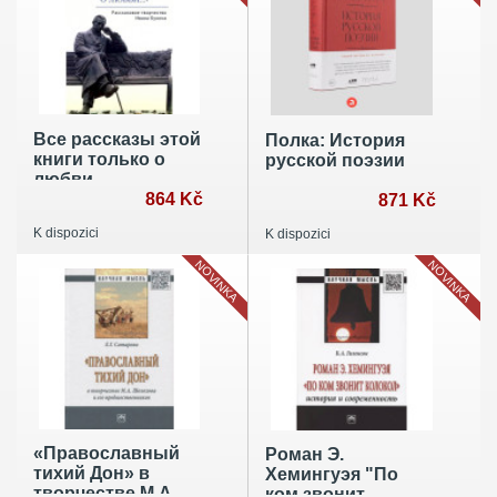
Все рассказы этой
Полка: История
книги только о
русской поэзии
любви…
Рассказовое
864 Kč
871 Kč
творчество Ивана
K dispozici
K dispozici
Бунина
NOVINKA
NOVINKA
«Православный
Роман Э.
тихий Дон» в
Хемингуэя "По
творчестве М.А.
ком звонит