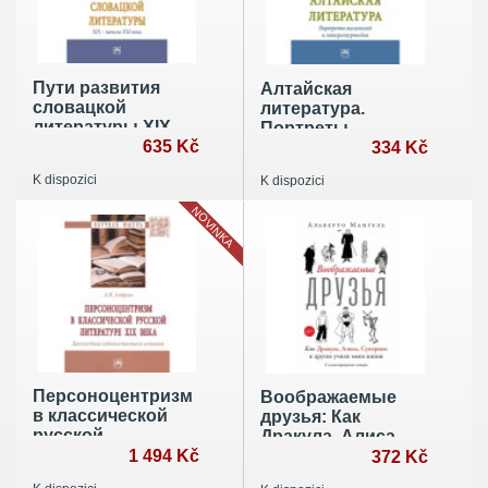
Пути развития
Алтайская
словацкой
литература.
литературы XIX -
Портреты
начала XXI века
635 Kč
писателей и
334 Kč
литературоведов
K dispozici
K dispozici
NOVINKA
Персоноцентризм
Воображаемые
в классической
друзья: Как
русской
Дракула, Алиса,
литературе XIX
1 494 Kč
Супермен и
372 Kč
века. Диалектика
другие учили меня