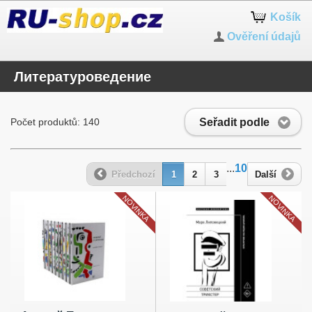
Košík
Ověření údajů
Литературоведение
Seřadit podle
Počet produktů: 140
...
10
Předchozí
1
2
3
Další
NOVINKA
NOVINKA