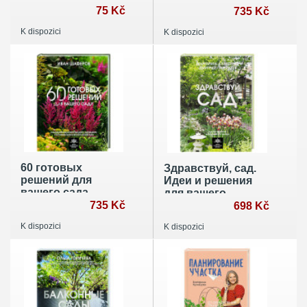
75 Kč
с природой
735 Kč
K dispozici
K dispozici
60 готовых
Здравствуй, сад.
решений для
Идеи и решения
вашего сада.
для вашего
Ландшафтные
735 Kč
участка
698 Kč
композиции с
K dispozici
K dispozici
деревьями,
кустарниками и
многолетниками