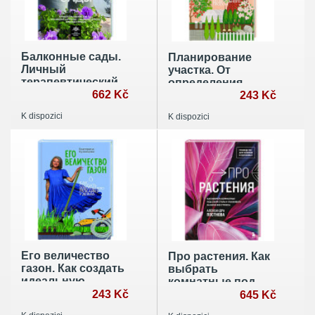
Балконные сады.
Планирование
Личный
участка. От
терапевтический
определения
сад в каменных
662 Kč
границ до
243 Kč
джунглях -
детального
K dispozici
K dispozici
балконы, террасы,
проекта
веранды и крыши
Его величество
Про растения. Как
газон. Как создать
выбрать
идеальную
комнатные под
лужайку у дома
243 Kč
свой стиль и
645 Kč
ухаживать за ними