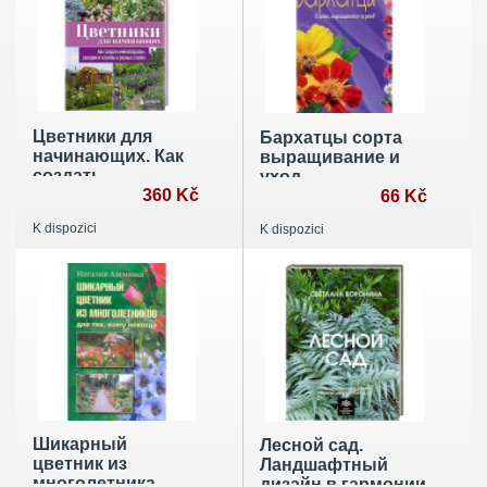
Цветники для
Бархатцы сорта
начинающих. Как
выращивание и
создать
уход
миксбордеры,
360 Kč
66 Kč
рокарии и клумбы
K dispozici
K dispozici
в разных стилях
Шикарный
Лесной сад.
цветник из
Ландшафтный
многолетника
дизайн в гармонии