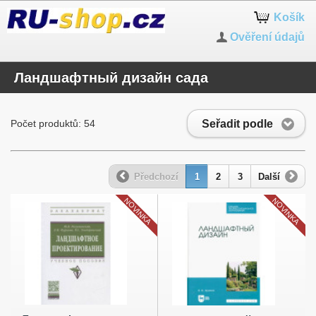
Košík
Ověření údajů
Ландшафтный дизайн сада
Seřadit podle
Počet produktů: 54
Předchozí
1
2
3
Další
NOVINKA
NOVINKA