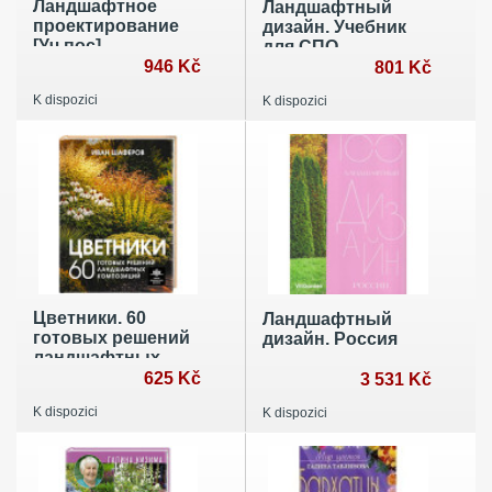
Ландшафтное
Ландшафтный
проектирование
дизайн. Учебник
[Уч.пос]
для СПО
946 Kč
801 Kč
K dispozici
K dispozici
Цветники. 60
Ландшафтный
готовых решений
дизайн. Россия
ландшафтных
композиций
625 Kč
3 531 Kč
K dispozici
K dispozici