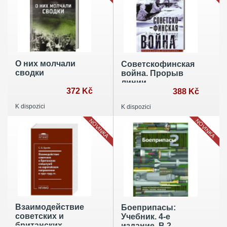
О них молчали
Советско­финская
сводки
война. Прорыв
линии
372 Kč
Маннергейма. 1939
388 Kč
—1940
K dispozici
K dispozici
NOVINKA
NOVINKA
Взаимодействие
Боеприпасы:
советских и
Учебник. 4-е
британских
издание. В 2