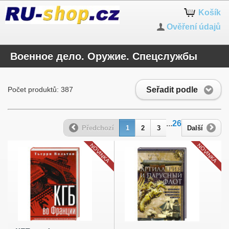
Košík
Ověření údajů
Военное дело. Оружие. Спецслужбы
Seřadit podle
Počet produktů: 387
...
26
Předchozí
1
2
3
Další
NOVINKA
NOVINKA