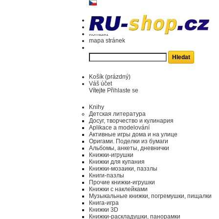
kontakt
mapa stránek
Košík
(prázdný)
Váš účet
Vítejte
Přihlaste se
Knihy
Детская литература
Досуг, творчество и кулинария
Aplikace a modelování
Активные игры дома и на улице
Оригами. Поделки из бумаги
Альбомы, анкеты, дневнички
Книжки-игрушки
Книжки для купания
Книжки-мозаики, паззлы
Книги-пазлы
Прочие книжки-игрушки
Книжки с наклейками
Музыкальные книжки, погремушки, пищалки
Книга-игра
Книжки 3D
Книжки-раскладушки, панорамки