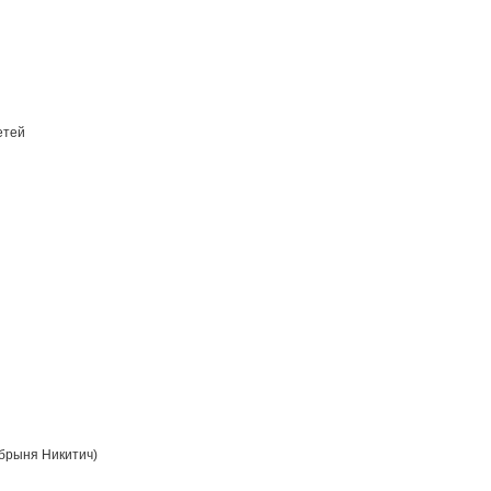
етей
брыня Никитич)