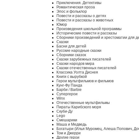
Приключения. Детективы
Романтическая проза
Эпос и фольклор
Повести и рассказы о детях
Повести и рассказы о животных
Юмор
Произведения школьной программы
Исторические повести и рассказы
Сборники произведений и хрестоматии для д
Сказки
Басни для детей
Русские народные сказки
Сборники сказок
Сказки зарубежных писателей
Сказки народов мира
Сказки отечественных писателей
Классика Уолта Диснея
Книги с вырубкой
Герои мультфильмов и фильмов
Кунг-Фу Панда
Барби / Barbie
Супергерои
Winx
Отечественные мультфильмы
Пираты Карибского моря
Скуби-Ду
Lego
Смешарики
Маша и Медведь
Богатыри (Илья Муромец, Алеша Попович, До
Том и Джерри
Другие герои