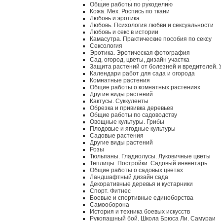
Общие работы по рукоделию
Кожа. Мех. Роспись по ткани
Любовь и эротика
Любовь. Психология любви и сексуальности
Любовь и секс в истории
Камасутра. Практические пособия по сексу
Сексология
Эротика. Эротическая фотография
Сад, огород, цветы, дизайн участка
Защита растений от болезней и вредителей.
Календари работ для сада и огорода
Комнатные растения
Общие работы о комнатных растениях
Другие виды растений
Кактусы. Суккуленты
Обрезка и прививка деревьев
Общие работы по садоводству
Овощные культуры. Грибы
Плодовые и ягодные культуры
Садовые растения
Другие виды растений
Розы
Тюльпаны. Гладиолусы. Луковичные цветы
Теплицы. Постройки. Садовый инвентарь
Общие работы о садовых цветах
Ландшафтный дизайн сада
Декоративные деревья и кустарники
Спорт. Фитнес
Боевые и спортивные единоборства
Самооборона
История и техника боевых искусств
Рукопашный бой. Школа Брюса Ли. Самураи