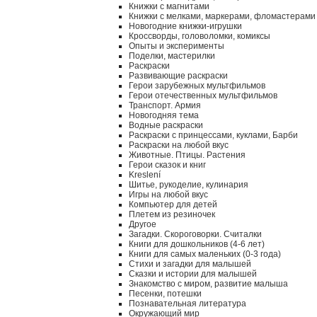
Книжки с магнитами
Книжки с мелками, маркерами, фломастерами
Новогодние книжки-игрушки
Кроссворды, головоломки, комиксы
Опыты и эксперименты
Поделки, мастерилки
Раскраски
Развивающие раскраски
Герои зарубежных мультфильмов
Герои отечественных мультфильмов
Транспорт. Армия
Новогодняя тема
Водные раскраски
Раскраски с принцессами, куклами, Барби
Раскраски на любой вкус
Животные. Птицы. Растения
Герои сказок и книг
Kreslení
Шитье, рукоделие, кулинария
Игры на любой вкус
Компьютер для детей
Плетем из резиночек
Другое
Загадки. Скороговорки. Считалки
Книги для дошкольников (4-6 лет)
Книги для самых маленьких (0-3 года)
Стихи и загадки для малышей
Сказки и истории для малышей
Знакомство с миром, развитие малыша
Песенки, потешки
Познавательная литература
Окружающий мир