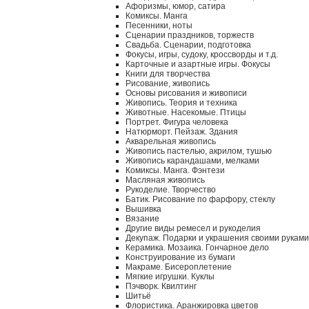
Афоризмы, юмор, сатира
Комиксы. Манга
Песенники, ноты
Сценарии праздников, торжеств
Свадьба. Сценарии, подготовка
Фокусы, игры, судоку, кроссворды и т.д.
Карточные и азартные игры. Фокусы
Книги для творчества
Рисование, живопись
Основы рисования и живописи
Живопись. Теория и техника
Животные. Насекомые. Птицы
Портрет. Фигура человека
Натюрморт. Пейзаж. Здания
Акварельная живопись
Живопись пастелью, акрилом, тушью
Живопись карандашами, мелками
Комиксы. Манга. Фэнтези
Масляная живопись
Рукоделие. Творчество
Батик. Рисование по фарфору, стеклу
Вышивка
Вязание
Другие виды ремесел и рукоделия
Декупаж. Подарки и украшения своими руками
Керамика. Мозаика. Гончарное дело
Конструирование из бумаги
Макраме. Бисероплетение
Мягкие игрушки. Куклы
Пэчворк. Квилтинг
Шитьё
Флористика. Аранжировка цветов