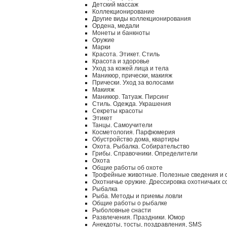
Детский массаж
Коллекционирование
Другие виды коллекционирования
Ордена, медали
Монеты и банкноты
Оружие
Марки
Красота. Этикет. Стиль
Красота и здоровье
Уход за кожей лица и тела
Маникюр, прически, макияж
Прически. Уход за волосами
Макияж
Маникюр. Татуаж. Пирсинг
Стиль. Одежда. Украшения
Секреты красоты
Этикет
Танцы. Самоучители
Косметология. Парфюмерия
Обустройство дома, квартиры
Охота. Рыбалка. Собирательство
Грибы. Справочники. Определители
Охота
Общие работы об охоте
Трофейные животные. Полезные сведения и 
Охотничье оружие. Дрессировка охотничьих с
Рыбалка
Рыба. Методы и приемы ловли
Общие работы о рыбалке
Рыболовные снасти
Развлечения. Праздники. Юмор
Анекдоты, тосты, поздравления, SMS