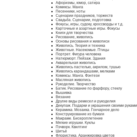
Афоризмы, юмор, сатира
Комиксы. Манга
Песенники, ноты
Сценарии праздников, торжеств
Свадьба. Сценарии, подготовка
Фокусы, игры, судоку, кроссворды и т.д.
Карточные и азартные игры. Фокусы
Книги для творчества
Рисование, живопись
Основы рисования и живописи
Живопись. Теория и техника
Животные. Насекомые. Птицы
Портрет. Фигура человека
Натюрморт. Пейзаж. Здания
Акварельная живопись
Живопись пастелью, акрилом, тушью
Живопись карандашами, мелками
Комиксы. Манга. Фэнтези
Масляная живопись
Рукоделие. Творчество
Батик. Рисование по фарфору, стеклу
Вышивка
Вязание
Другие виды ремесел и рукоделия
Декупаж. Подарки и украшения своими руками
Керамика. Мозаика. Гончарное дело
Конструирование из бумаги
Макраме. Бисероплетение
Мягкие игрушки. Куклы
Пэчворк. Квилтинг
Шитьё
Флористика. Аранжировка цветов