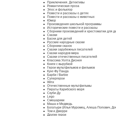
Приключения. Детективы
Романтическая проза
Эпос и фольклор
Повести и рассказы о детях
Повести и рассказы о животных
Юмор
Произведения школьной программы
Исторические повести и рассказы
Сборники произведений и хрестоматии для д
Сказки
Басни для детей
Русские народные сказки
Сборники сказок
Сказки зарубежных писателей
Сказки народов мира
Сказки отечественных писателей
Классика Уолта Диснея
Книги с вырубкой
Герои мультфильмов и фильмов
Кунг-Фу Панда
Барби / Barbie
Супергерои
Winx
Отечественные мультфильмы
Пираты Карибского моря
Скуби-Ду
Lego
Смешарики
Маша и Медведь
Богатыри (Илья Муромец, Алеша Попович, До
Том и Джерри
Другие герои