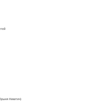
етей
брыня Никитич)