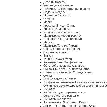
Детский массаж
Коллекционирование
Другие виды коллекционирования
Ордена, медали
Монеты и банкноты
Оружие
Марки
Красота. Этикет. Стиль
Красота и здоровье
Уход за кожей лица и тела
Маникюр, прически, макияж
Прически. Уход за волосами
Макияж
Маникюр. Татуаж. Пирсинг
Стиль. Одежда. Украшения
Секреты красоты
Этикет
Танцы. Самоучители
Косметология. Парфюмерия
Обустройство дома, квартиры
Охота. Рыбалка. Собирательство
Грибы. Справочники. Определители
Охота
Общие работы об охоте
Трофейные животные. Полезные сведения и 
Охотничье оружие. Дрессировка охотничьих с
Рыбалка
Рыба. Методы и приемы ловли
Общие работы о рыбалке
Рыболовные снасти
Развлечения. Праздники. Юмор
Анекдоты, тосты, поздравления, SMS