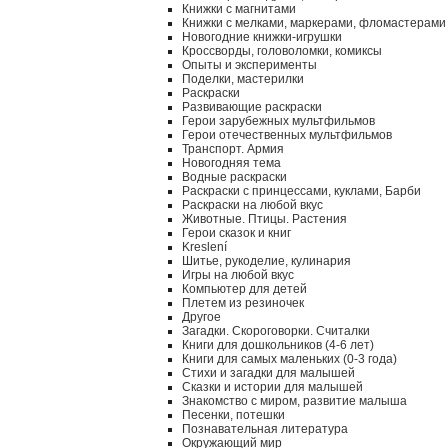
Книжки с магнитами
Книжки с мелками, маркерами, фломастерами
Новогодние книжки-игрушки
Кроссворды, головоломки, комиксы
Опыты и эксперименты
Поделки, мастерилки
Раскраски
Развивающие раскраски
Герои зарубежных мультфильмов
Герои отечественных мультфильмов
Транспорт. Армия
Новогодняя тема
Водные раскраски
Раскраски с принцессами, куклами, Барби
Раскраски на любой вкус
Животные. Птицы. Растения
Герои сказок и книг
Kreslení
Шитье, рукоделие, кулинария
Игры на любой вкус
Компьютер для детей
Плетем из резиночек
Другое
Загадки. Скороговорки. Считалки
Книги для дошкольников (4-6 лет)
Книги для самых маленьких (0-3 года)
Стихи и загадки для малышей
Сказки и истории для малышей
Знакомство с миром, развитие малыша
Песенки, потешки
Познавательная литература
Окружающий мир