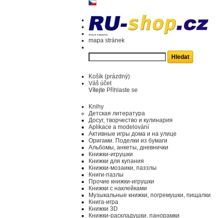
kontakt
mapa stránek
Košík
(prázdný)
Váš účet
Vítejte
Přihlaste se
Knihy
Детская литература
Досуг, творчество и кулинария
Aplikace a modelování
Активные игры дома и на улице
Оригами. Поделки из бумаги
Альбомы, анкеты, дневнички
Книжки-игрушки
Книжки для купания
Книжки-мозаики, паззлы
Книги-пазлы
Прочие книжки-игрушки
Книжки с наклейками
Музыкальные книжки, погремушки, пищалки
Книга-игра
Книжки 3D
Книжки-раскладушки, панорамки