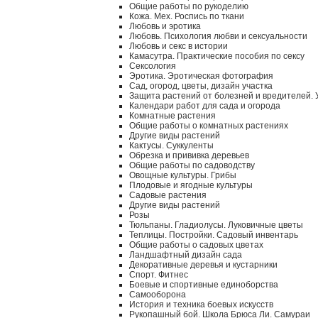
Общие работы по рукоделию
Кожа. Мех. Роспись по ткани
Любовь и эротика
Любовь. Психология любви и сексуальности
Любовь и секс в истории
Камасутра. Практические пособия по сексу
Сексология
Эротика. Эротическая фотография
Сад, огород, цветы, дизайн участка
Защита растений от болезней и вредителей.
Календари работ для сада и огорода
Комнатные растения
Общие работы о комнатных растениях
Другие виды растений
Кактусы. Суккуленты
Обрезка и прививка деревьев
Общие работы по садоводству
Овощные культуры. Грибы
Плодовые и ягодные культуры
Садовые растения
Другие виды растений
Розы
Тюльпаны. Гладиолусы. Луковичные цветы
Теплицы. Постройки. Садовый инвентарь
Общие работы о садовых цветах
Ландшафтный дизайн сада
Декоративные деревья и кустарники
Спорт. Фитнес
Боевые и спортивные единоборства
Самооборона
История и техника боевых искусств
Рукопашный бой. Школа Брюса Ли. Самураи