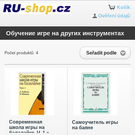
Košík
Ověření údajů
Обучение игре на других инструментах
Seřadit podle
Počet produktů: 4
Современная
Самоучитель игры
школа игры на
на баяне
балалайке. Ч. 1 +