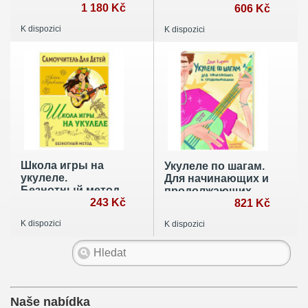
нотное
1 180 Kč
606 Kč
приложение
K dispozici
K dispozici
Школа игры на
Укулеле по шагам.
укулеле.
Для начинающих и
Безнотный метод
продолжающих.
243 Kč
Самоучитель
821 Kč
K dispozici
K dispozici
Naše nabídka