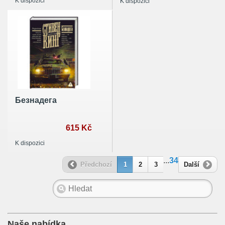
K dispozici
K dispozici
Безнадега
615 Kč
K dispozici
...
34
Předchozí
1
2
3
Další
Naše nabídka