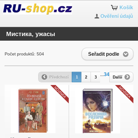
Košík
Ověření údajů
Мистика, ужасы
Seřadit podle
Počet produktů: 504
...
34
Předchozí
1
2
3
Další
NOVINKA
NOVINKA