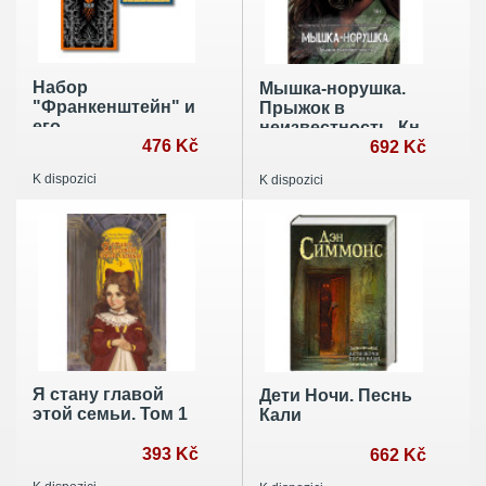
Набор
Мышка-норушка.
"Франкенштейн" и
Прыжок в
его
неизвестность. Кн.
переосмысление
476 Kč
1. Т. 1
692 Kč
в "Воспоминания
K dispozici
K dispozici
Элизабет
Франкенштейн"
(из 2-х книг)
Я стану главой
Дети Ночи. Песнь
этой семьи. Том 1
Кали
393 Kč
662 Kč