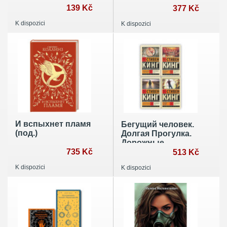
139 Kč
снах: книга для
377 Kč
записей
K dispozici
K dispozici
И вспыхнет пламя
Бегущий человек.
(под.)
Долгая Прогулка.
Дорожные
735 Kč
работы.
513 Kč
Худеющий
K dispozici
K dispozici