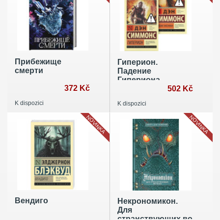
Прибежище
Гиперион.
смерти
Падение
Гипериона
372 Kč
(комплект из 2-х
502 Kč
книг)
K dispozici
K dispozici
NOVINKA
NOVINKA
Вендиго
Некрономикон.
Для
странствующих во