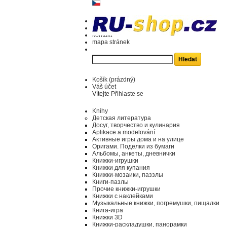
kontakt
mapa stránek
Košík
(prázdný)
Váš účet
Vítejte
Přihlaste se
Knihy
Детская литература
Досуг, творчество и кулинария
Aplikace a modelování
Активные игры дома и на улице
Оригами. Поделки из бумаги
Альбомы, анкеты, дневнички
Книжки-игрушки
Книжки для купания
Книжки-мозаики, паззлы
Книги-пазлы
Прочие книжки-игрушки
Книжки с наклейками
Музыкальные книжки, погремушки, пищалки
Книга-игра
Книжки 3D
Книжки-раскладушки, панорамки