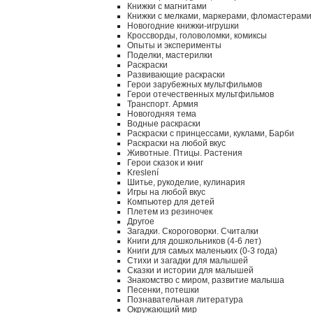
Книжки с магнитами
Книжки с мелками, маркерами, фломастерами
Новогодние книжки-игрушки
Кроссворды, головоломки, комиксы
Опыты и эксперименты
Поделки, мастерилки
Раскраски
Развивающие раскраски
Герои зарубежных мультфильмов
Герои отечественных мультфильмов
Транспорт. Армия
Новогодняя тема
Водные раскраски
Раскраски с принцессами, куклами, Барби
Раскраски на любой вкус
Животные. Птицы. Растения
Герои сказок и книг
Kreslení
Шитье, рукоделие, кулинария
Игры на любой вкус
Компьютер для детей
Плетем из резиночек
Другое
Загадки. Скороговорки. Считалки
Книги для дошкольников (4-6 лет)
Книги для самых маленьких (0-3 года)
Стихи и загадки для малышей
Сказки и истории для малышей
Знакомство с миром, развитие малыша
Песенки, потешки
Познавательная литература
Окружающий мир