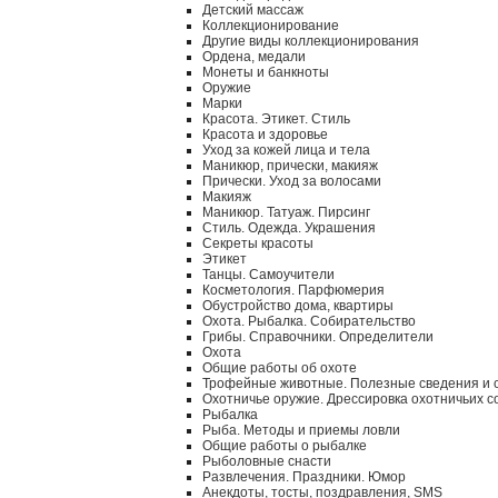
Детский массаж
Коллекционирование
Другие виды коллекционирования
Ордена, медали
Монеты и банкноты
Оружие
Марки
Красота. Этикет. Стиль
Красота и здоровье
Уход за кожей лица и тела
Маникюр, прически, макияж
Прически. Уход за волосами
Макияж
Маникюр. Татуаж. Пирсинг
Стиль. Одежда. Украшения
Секреты красоты
Этикет
Танцы. Самоучители
Косметология. Парфюмерия
Обустройство дома, квартиры
Охота. Рыбалка. Собирательство
Грибы. Справочники. Определители
Охота
Общие работы об охоте
Трофейные животные. Полезные сведения и 
Охотничье оружие. Дрессировка охотничьих с
Рыбалка
Рыба. Методы и приемы ловли
Общие работы о рыбалке
Рыболовные снасти
Развлечения. Праздники. Юмор
Анекдоты, тосты, поздравления, SMS