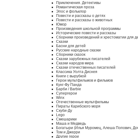
Приключения. Детективы
Романтическая проза
Эпос и фольклор
Повести и рассказы о детях
Повести и рассказы о животных
Юмор
Произведения школьной программы
Исторические повести и рассказы
Сборники произведений и хрестоматии для д
Сказки
Басни для детей
Русские народные сказки
Сборники сказок
Сказки зарубежных писателей
Сказки народов мира
Сказки отечественных писателей
Классика Уолта Диснея
Книги с вырубкой
Герои мультфильмов и фильмов
Кунг-Фу Панда
Барби / Barbie
Супергерои
Winx
Отечественные мультфильмы
Пираты Карибского моря
Скуби-Ду
Lego
Смешарики
Маша и Медведь
Богатыри (Илья Муромец, Алеша Попович, До
Том и Джерри
Другие герои