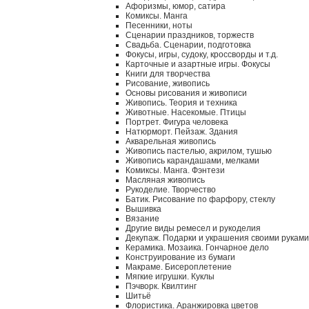
Афоризмы, юмор, сатира
Комиксы. Манга
Песенники, ноты
Сценарии праздников, торжеств
Свадьба. Сценарии, подготовка
Фокусы, игры, судоку, кроссворды и т.д.
Карточные и азартные игры. Фокусы
Книги для творчества
Рисование, живопись
Основы рисования и живописи
Живопись. Теория и техника
Животные. Насекомые. Птицы
Портрет. Фигура человека
Натюрморт. Пейзаж. Здания
Акварельная живопись
Живопись пастелью, акрилом, тушью
Живопись карандашами, мелками
Комиксы. Манга. Фэнтези
Масляная живопись
Рукоделие. Творчество
Батик. Рисование по фарфору, стеклу
Вышивка
Вязание
Другие виды ремесел и рукоделия
Декупаж. Подарки и украшения своими руками
Керамика. Мозаика. Гончарное дело
Конструирование из бумаги
Макраме. Бисероплетение
Мягкие игрушки. Куклы
Пэчворк. Квилтинг
Шитьё
Флористика. Аранжировка цветов