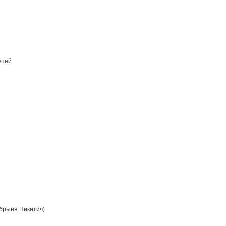
етей
брыня Никитич)