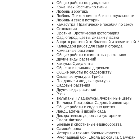
Общие работы по рукоделию
Кожа. Мех. Роспись по ткани
Любовь и эротика
Любовь. Психология любви и сексуальности
Любовь и секс в истории
Камасутра. Практические пособия по сексу
Сексология
Эротика. Эротическая фотография
Сад, огород, цветы, дизайн участка
Защита растений от болезней и вредителей.
Календари работ для сада и огорода
Комнатные растения
Общие работы о комнатных растениях
Другие виды растений
Кактусы. Суккуленты
Обрезка и прививка деревьев
Общие работы по садоводству
Овощные культуры. Грибы
Плодовые и ягодные культуры
Садовые растения
Другие виды растений
Розы
Тюльпаны. Гладиолусы. Луковичные цветы
Теплицы. Постройки. Садовый инвентарь
Общие работы о садовых цветах
Ландшафтный дизайн сада
Декоративные деревья и кустарники
Спорт. Фитнес
Боевые и спортивные единоборства
Самооборона
История и техника боевых искусств
Рукопашный бой. Школа Брюса Ли. Самураи