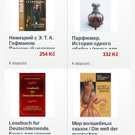
Немецкий с Э. Т. А.
Парфюмер.
Гофманом.
История одного
Песочный человек
убийцы (книга для
254 Kč
чтения на
332 Kč
немецком языке)
K dispozici
K dispozici
Lesebuch fur
Мир волшебных
Deutschlernende.
сказок / Die welt der
Книга для чтения
magischen