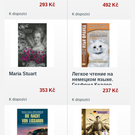
по немецкой
293 Kč
marchen
492 Kč
литературе для
K dispozici
K dispozici
изучающих
немецкий язык
Maria Stuart
Легкое чтение на
немецком языке.
Готфрид Келлер.
353 Kč
Котик Шпигель
237 Kč
K dispozici
K dispozici