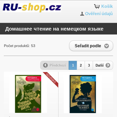
Košík
Ověření údajů
Домашнее чтение на немецком языке
Seřadit podle
Počet produktů: 53
Předchozí
1
2
3
Další
NOVINKA