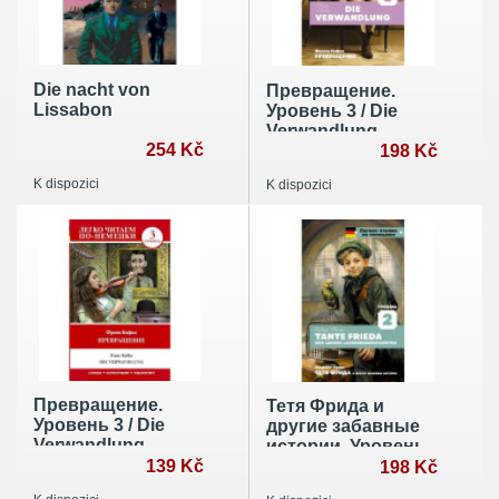
Die nacht von
Превращение.
Lissabon
Уровень 3 / Die
Verwandlung
254 Kč
198 Kč
K dispozici
K dispozici
Превращение.
Тетя Фрида и
Уровень 3 / Die
другие забавные
Verwandlung
истории. Уровень
139 Kč
2 / Tante Frieda und
198 Kč
andere