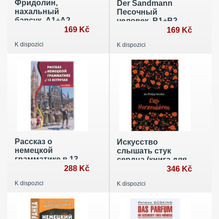
Фридолин,
Der Sandmann
нахальный
Песочный
барсук. А1+А2
человек. В1+В2
169 Kč
169 Kč
K dispozici
K dispozici
Рассказ о
Искусство
немецкой
слышать стук
грамматике в 13
сердца (книга для
встречах
288 Kč
чтения на
346 Kč
немецком языке)
K dispozici
K dispozici