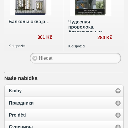
Балконы,окна,решетки
Чудесная
проволока.
Аксессуары из
301 Kč
проволоки и
284 Kč
стекла
K dispozici
K dispozici
Naše nabídka
Knihy
Праздники
Pro děti
Сувениры