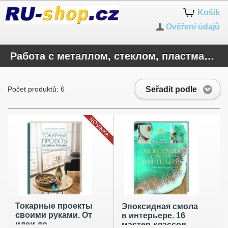
Košík
Ověření údajů
Работа с металлом, стеклом, пластмассой, камнем
Seřadit podle
Počet produktů: 6
NOVINKA
Токарные проекты
Эпоксидная смола
своими руками. От
в интерьере. 16
идеи до
мастер-классов