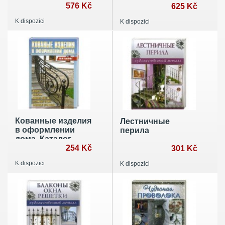
реализации
576 Kč
625 Kč
K dispozici
K dispozici
Кованные изделия
Лестничные
в оформлении
перила
дома. Каталог
254 Kč
301 Kč
K dispozici
K dispozici