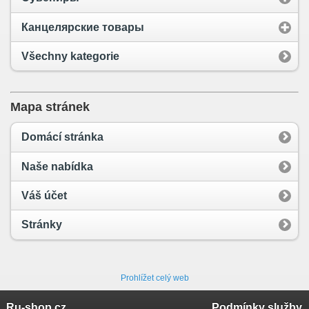
Канцелярские товары
Všechny kategorie
Mapa stránek
Domácí stránka
Naše nabídka
Váš účet
Stránky
Prohlížet celý web
Ru-shop.cz
Podmínky služby