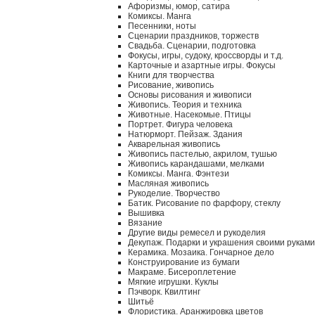
Афоризмы, юмор, сатира
Комиксы. Манга
Песенники, ноты
Сценарии праздников, торжеств
Свадьба. Сценарии, подготовка
Фокусы, игры, судоку, кроссворды и т.д.
Карточные и азартные игры. Фокусы
Книги для творчества
Рисование, живопись
Основы рисования и живописи
Живопись. Теория и техника
Животные. Насекомые. Птицы
Портрет. Фигура человека
Натюрморт. Пейзаж. Здания
Акварельная живопись
Живопись пастелью, акрилом, тушью
Живопись карандашами, мелками
Комиксы. Манга. Фэнтези
Масляная живопись
Рукоделие. Творчество
Батик. Рисование по фарфору, стеклу
Вышивка
Вязание
Другие виды ремесел и рукоделия
Декупаж. Подарки и украшения своими руками
Керамика. Мозаика. Гончарное дело
Конструирование из бумаги
Макраме. Бисероплетение
Мягкие игрушки. Куклы
Пэчворк. Квилтинг
Шитьё
Флористика. Аранжировка цветов