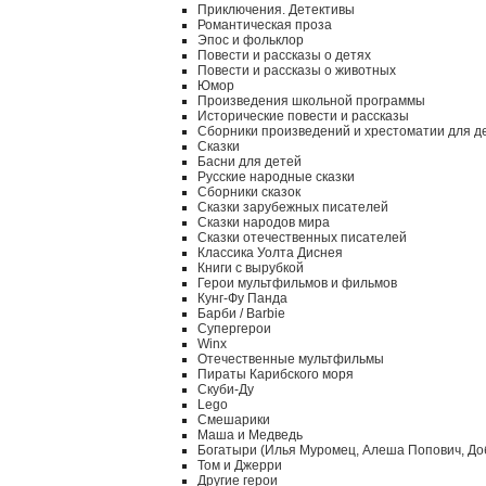
Приключения. Детективы
Романтическая проза
Эпос и фольклор
Повести и рассказы о детях
Повести и рассказы о животных
Юмор
Произведения школьной программы
Исторические повести и рассказы
Сборники произведений и хрестоматии для д
Сказки
Басни для детей
Русские народные сказки
Сборники сказок
Сказки зарубежных писателей
Сказки народов мира
Сказки отечественных писателей
Классика Уолта Диснея
Книги с вырубкой
Герои мультфильмов и фильмов
Кунг-Фу Панда
Барби / Barbie
Супергерои
Winx
Отечественные мультфильмы
Пираты Карибского моря
Скуби-Ду
Lego
Смешарики
Маша и Медведь
Богатыри (Илья Муромец, Алеша Попович, До
Том и Джерри
Другие герои