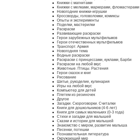
Книжки с магнитами
Книжки с мелками, маркерами, фломастерами
Новогодние книжки-игрушки
Кроссворды, головоломки, комиксы
Опыты и эксперименты
Поделки, мастерилки
Раскраски
Развивающие раскраски
Герои зарубежных мультфильмов
Герои отечественных мультфильмов
Транспорт. Армия
Новогодняя тема
Водные раскраски
Раскраски с принцессами, куклами, Барби
Раскраски на любой вкус
Животные. Птицы. Растения
Герои сказок и книг
Рисование
Шитье, рукоделие, кулинария
Игры на любой вкус
Компьютер для детей
Плетем из резиночек
Другое
Загадки. Скороговорки. Считалки
Книги для дошкольников (4-6 лет)
Книги для самых маленьких (0-3 года)
Стихи и загадки для малышей
Сказки и истории для малышей
Знакомство с миром, развитие малыша
Песенки, потешки
Познавательная литература
Окружающий мир