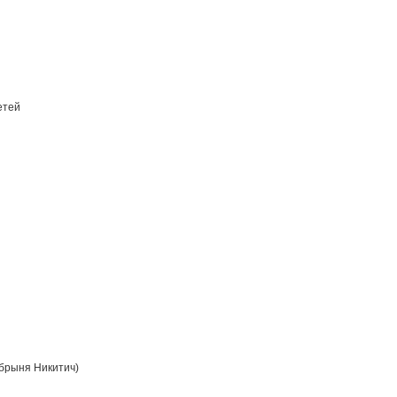
етей
брыня Никитич)