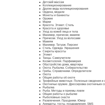
Детский массаж
Коллекционирование
Другие виды коллекционирования
Ордена, медали
Монеты и банкноты
Оружие
Марки
Красота. Этикет. Стиль
Красота и здоровье
Уход за кожей лица и тела
Маникюр, прически, макияж
Прически. Уход за волосами
Макияж
Маникюр. Татуаж. Пирсинг
Стиль. Одежда. Украшения
Секреты красоты
Этикет
Танцы. Самоучители
Косметология. Парфюмерия
Обустройство дома, квартиры
Охота. Рыбалка. Собирательство
Грибы. Справочники. Определители
Охота
Общие работы об охоте
Трофейные животные. Полезные сведения и 
Охотничье оружие. Дрессировка охотничьих с
Рыбалка
Рыба. Методы и приемы ловли
Общие работы о рыбалке
Рыболовные снасти
Развлечения. Праздники. Юмор
Анекдоты, тосты, поздравления, SMS