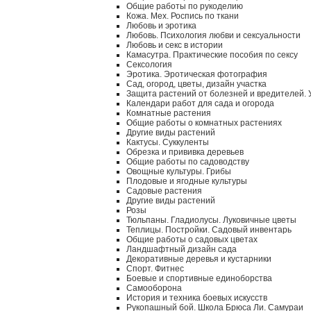
Общие работы по рукоделию
Кожа. Мех. Роспись по ткани
Любовь и эротика
Любовь. Психология любви и сексуальности
Любовь и секс в истории
Камасутра. Практические пособия по сексу
Сексология
Эротика. Эротическая фотография
Сад, огород, цветы, дизайн участка
Защита растений от болезней и вредителей.
Календари работ для сада и огорода
Комнатные растения
Общие работы о комнатных растениях
Другие виды растений
Кактусы. Суккуленты
Обрезка и прививка деревьев
Общие работы по садоводству
Овощные культуры. Грибы
Плодовые и ягодные культуры
Садовые растения
Другие виды растений
Розы
Тюльпаны. Гладиолусы. Луковичные цветы
Теплицы. Постройки. Садовый инвентарь
Общие работы о садовых цветах
Ландшафтный дизайн сада
Декоративные деревья и кустарники
Спорт. Фитнес
Боевые и спортивные единоборства
Самооборона
История и техника боевых искусств
Рукопашный бой. Школа Брюса Ли. Самураи