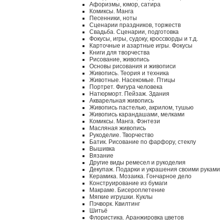
Афоризмы, юмор, сатира
Комиксы. Манга
Песенники, ноты
Сценарии праздников, торжеств
Свадьба. Сценарии, подготовка
Фокусы, игры, судоку, кроссворды и т.д.
Карточные и азартные игры. Фокусы
Книги для творчества
Рисование, живопись
Основы рисования и живописи
Живопись. Теория и техника
Животные. Насекомые. Птицы
Портрет. Фигура человека
Натюрморт. Пейзаж. Здания
Акварельная живопись
Живопись пастелью, акрилом, тушью
Живопись карандашами, мелками
Комиксы. Манга. Фэнтези
Масляная живопись
Рукоделие. Творчество
Батик. Рисование по фарфору, стеклу
Вышивка
Вязание
Другие виды ремесел и рукоделия
Декупаж. Подарки и украшения своими руками
Керамика. Мозаика. Гончарное дело
Конструирование из бумаги
Макраме. Бисероплетение
Мягкие игрушки. Куклы
Пэчворк. Квилтинг
Шитьё
Флористика. Аранжировка цветов