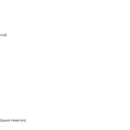
етей
брыня Никитич)