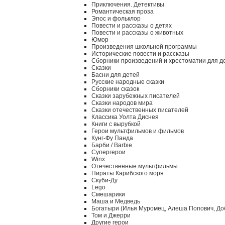
Приключения. Детективы
Романтическая проза
Эпос и фольклор
Повести и рассказы о детях
Повести и рассказы о животных
Юмор
Произведения школьной программы
Исторические повести и рассказы
Сборники произведений и хрестоматии для д
Сказки
Басни для детей
Русские народные сказки
Сборники сказок
Сказки зарубежных писателей
Сказки народов мира
Сказки отечественных писателей
Классика Уолта Диснея
Книги с вырубкой
Герои мультфильмов и фильмов
Кунг-Фу Панда
Барби / Barbie
Супергерои
Winx
Отечественные мультфильмы
Пираты Карибского моря
Скуби-Ду
Lego
Смешарики
Маша и Медведь
Богатыри (Илья Муромец, Алеша Попович, До
Том и Джерри
Другие герои