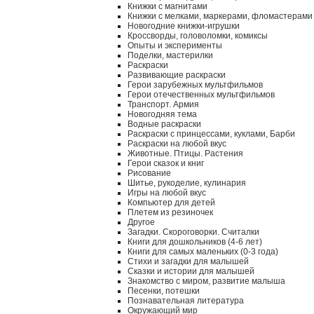
Книжки с магнитами
Книжки с мелками, маркерами, фломастерами
Новогодние книжки-игрушки
Кроссворды, головоломки, комиксы
Опыты и эксперименты
Поделки, мастерилки
Раскраски
Развивающие раскраски
Герои зарубежных мультфильмов
Герои отечественных мультфильмов
Транспорт. Армия
Новогодняя тема
Водные раскраски
Раскраски с принцессами, куклами, Барби
Раскраски на любой вкус
Животные. Птицы. Растения
Герои сказок и книг
Рисование
Шитье, рукоделие, кулинария
Игры на любой вкус
Компьютер для детей
Плетем из резиночек
Другое
Загадки. Скороговорки. Считалки
Книги для дошкольников (4-6 лет)
Книги для самых маленьких (0-3 года)
Стихи и загадки для малышей
Сказки и истории для малышей
Знакомство с миром, развитие малыша
Песенки, потешки
Познавательная литература
Окружающий мир