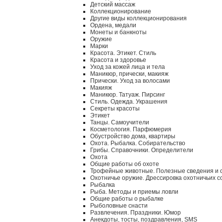
Детский массаж
Коллекционирование
Другие виды коллекционирования
Ордена, медали
Монеты и банкноты
Оружие
Марки
Красота. Этикет. Стиль
Красота и здоровье
Уход за кожей лица и тела
Маникюр, прически, макияж
Прически. Уход за волосами
Макияж
Маникюр. Татуаж. Пирсинг
Стиль. Одежда. Украшения
Секреты красоты
Этикет
Танцы. Самоучители
Косметология. Парфюмерия
Обустройство дома, квартиры
Охота. Рыбалка. Собирательство
Грибы. Справочники. Определители
Охота
Общие работы об охоте
Трофейные животные. Полезные сведения и 
Охотничье оружие. Дрессировка охотничьих с
Рыбалка
Рыба. Методы и приемы ловли
Общие работы о рыбалке
Рыболовные снасти
Развлечения. Праздники. Юмор
Анекдоты, тосты, поздравления, SMS