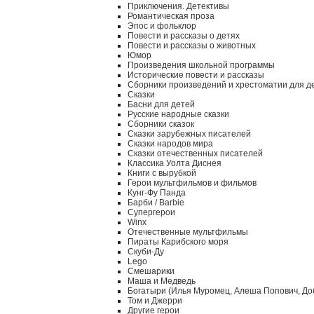
Приключения. Детективы
Романтическая проза
Эпос и фольклор
Повести и рассказы о детях
Повести и рассказы о животных
Юмор
Произведения школьной программы
Исторические повести и рассказы
Сборники произведений и хрестоматии для д
Сказки
Басни для детей
Русские народные сказки
Сборники сказок
Сказки зарубежных писателей
Сказки народов мира
Сказки отечественных писателей
Классика Уолта Диснея
Книги с вырубкой
Герои мультфильмов и фильмов
Кунг-Фу Панда
Барби / Barbie
Супергерои
Winx
Отечественные мультфильмы
Пираты Карибского моря
Скуби-Ду
Lego
Смешарики
Маша и Медведь
Богатыри (Илья Муромец, Алеша Попович, До
Том и Джерри
Другие герои