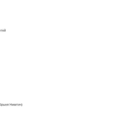
етей
брыня Никитич)