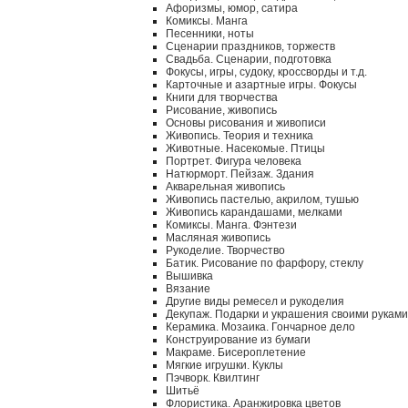
Афоризмы, юмор, сатира
Комиксы. Манга
Песенники, ноты
Сценарии праздников, торжеств
Свадьба. Сценарии, подготовка
Фокусы, игры, судоку, кроссворды и т.д.
Карточные и азартные игры. Фокусы
Книги для творчества
Рисование, живопись
Основы рисования и живописи
Живопись. Теория и техника
Животные. Насекомые. Птицы
Портрет. Фигура человека
Натюрморт. Пейзаж. Здания
Акварельная живопись
Живопись пастелью, акрилом, тушью
Живопись карандашами, мелками
Комиксы. Манга. Фэнтези
Масляная живопись
Рукоделие. Творчество
Батик. Рисование по фарфору, стеклу
Вышивка
Вязание
Другие виды ремесел и рукоделия
Декупаж. Подарки и украшения своими руками
Керамика. Мозаика. Гончарное дело
Конструирование из бумаги
Макраме. Бисероплетение
Мягкие игрушки. Куклы
Пэчворк. Квилтинг
Шитьё
Флористика. Аранжировка цветов