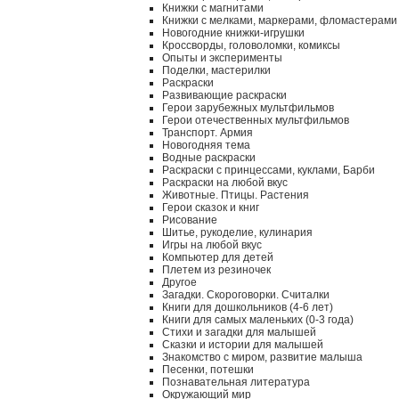
Книжки с магнитами
Книжки с мелками, маркерами, фломастерами
Новогодние книжки-игрушки
Кроссворды, головоломки, комиксы
Опыты и эксперименты
Поделки, мастерилки
Раскраски
Развивающие раскраски
Герои зарубежных мультфильмов
Герои отечественных мультфильмов
Транспорт. Армия
Новогодняя тема
Водные раскраски
Раскраски с принцессами, куклами, Барби
Раскраски на любой вкус
Животные. Птицы. Растения
Герои сказок и книг
Рисование
Шитье, рукоделие, кулинария
Игры на любой вкус
Компьютер для детей
Плетем из резиночек
Другое
Загадки. Скороговорки. Считалки
Книги для дошкольников (4-6 лет)
Книги для самых маленьких (0-3 года)
Стихи и загадки для малышей
Сказки и истории для малышей
Знакомство с миром, развитие малыша
Песенки, потешки
Познавательная литература
Окружающий мир