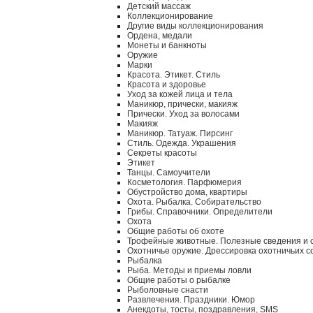
Детский массаж
Коллекционирование
Другие виды коллекционирования
Ордена, медали
Монеты и банкноты
Оружие
Марки
Красота. Этикет. Стиль
Красота и здоровье
Уход за кожей лица и тела
Маникюр, прически, макияж
Прически. Уход за волосами
Макияж
Маникюр. Татуаж. Пирсинг
Стиль. Одежда. Украшения
Секреты красоты
Этикет
Танцы. Самоучители
Косметология. Парфюмерия
Обустройство дома, квартиры
Охота. Рыбалка. Собирательство
Грибы. Справочники. Определители
Охота
Общие работы об охоте
Трофейные животные. Полезные сведения и 
Охотничье оружие. Дрессировка охотничьих с
Рыбалка
Рыба. Методы и приемы ловли
Общие работы о рыбалке
Рыболовные снасти
Развлечения. Праздники. Юмор
Анекдоты, тосты, поздравления, SMS