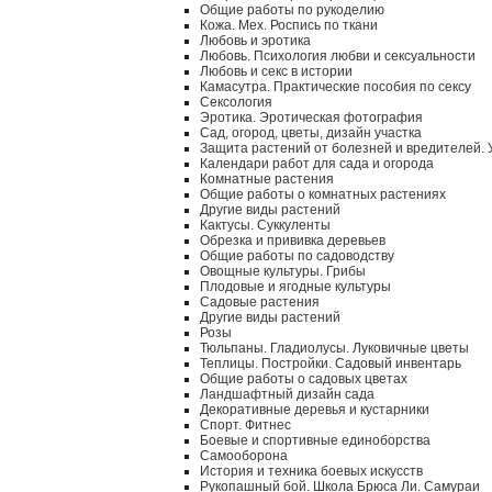
Общие работы по рукоделию
Кожа. Мех. Роспись по ткани
Любовь и эротика
Любовь. Психология любви и сексуальности
Любовь и секс в истории
Камасутра. Практические пособия по сексу
Сексология
Эротика. Эротическая фотография
Сад, огород, цветы, дизайн участка
Защита растений от болезней и вредителей.
Календари работ для сада и огорода
Комнатные растения
Общие работы о комнатных растениях
Другие виды растений
Кактусы. Суккуленты
Обрезка и прививка деревьев
Общие работы по садоводству
Овощные культуры. Грибы
Плодовые и ягодные культуры
Садовые растения
Другие виды растений
Розы
Тюльпаны. Гладиолусы. Луковичные цветы
Теплицы. Постройки. Садовый инвентарь
Общие работы о садовых цветах
Ландшафтный дизайн сада
Декоративные деревья и кустарники
Спорт. Фитнес
Боевые и спортивные единоборства
Самооборона
История и техника боевых искусств
Рукопашный бой. Школа Брюса Ли. Самураи