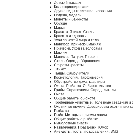
Детский массаж
Коллекционирование
Другие виды коллекционирования
Ордена, медали
Монеты и банкноты
Оружие
Марки
Красота. Этикет. Стиль
Красота и здоровье
Уход за кожей лица и тела
Маникюр, прически, макияж
Прически. Уход за волосами
Макияж
Маникюр. Татуаж. Пирсинг
Стиль. Одежда. Украшения
Секреты красоты
Этикет
Танцы. Самоучители
Косметология. Парфюмерия
Обустройство дома, квартиры
Охота. Рыбалка. Собирательство
Грибы. Справочники. Определители
Охота
Общие работы об охоте
Трофейные животные. Полезные сведения и 
Охотничье оружие. Дрессировка охотничьих с
Рыбалка
Рыба. Методы и приемы ловли
Общие работы о рыбалке
Рыболовные снасти
Развлечения. Праздники. Юмор
Анекдоты, тосты, поздравления, SMS