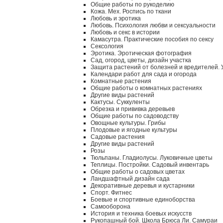
Общие работы по рукоделию
Кожа. Мех. Роспись по ткани
Любовь и эротика
Любовь. Психология любви и сексуальности
Любовь и секс в истории
Камасутра. Практические пособия по сексу
Сексология
Эротика. Эротическая фотография
Сад, огород, цветы, дизайн участка
Защита растений от болезней и вредителей.
Календари работ для сада и огорода
Комнатные растения
Общие работы о комнатных растениях
Другие виды растений
Кактусы. Суккуленты
Обрезка и прививка деревьев
Общие работы по садоводству
Овощные культуры. Грибы
Плодовые и ягодные культуры
Садовые растения
Другие виды растений
Розы
Тюльпаны. Гладиолусы. Луковичные цветы
Теплицы. Постройки. Садовый инвентарь
Общие работы о садовых цветах
Ландшафтный дизайн сада
Декоративные деревья и кустарники
Спорт. Фитнес
Боевые и спортивные единоборства
Самооборона
История и техника боевых искусств
Рукопашный бой. Школа Брюса Ли. Самураи