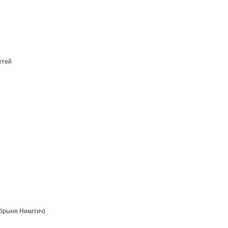
етей
брыня Никитич)