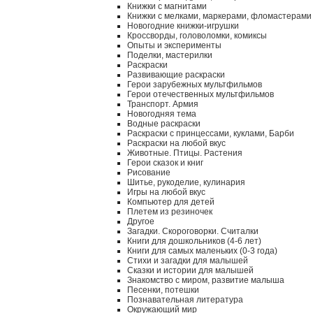
Книжки с магнитами
Книжки с мелками, маркерами, фломастерами
Новогодние книжки-игрушки
Кроссворды, головоломки, комиксы
Опыты и эксперименты
Поделки, мастерилки
Раскраски
Развивающие раскраски
Герои зарубежных мультфильмов
Герои отечественных мультфильмов
Транспорт. Армия
Новогодняя тема
Водные раскраски
Раскраски с принцессами, куклами, Барби
Раскраски на любой вкус
Животные. Птицы. Растения
Герои сказок и книг
Рисование
Шитье, рукоделие, кулинария
Игры на любой вкус
Компьютер для детей
Плетем из резиночек
Другое
Загадки. Скороговорки. Считалки
Книги для дошкольников (4-6 лет)
Книги для самых маленьких (0-3 года)
Стихи и загадки для малышей
Сказки и истории для малышей
Знакомство с миром, развитие малыша
Песенки, потешки
Познавательная литература
Окружающий мир