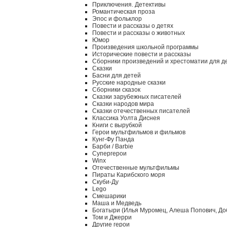
Приключения. Детективы
Романтическая проза
Эпос и фольклор
Повести и рассказы о детях
Повести и рассказы о животных
Юмор
Произведения школьной программы
Исторические повести и рассказы
Сборники произведений и хрестоматии для д
Сказки
Басни для детей
Русские народные сказки
Сборники сказок
Сказки зарубежных писателей
Сказки народов мира
Сказки отечественных писателей
Классика Уолта Диснея
Книги с вырубкой
Герои мультфильмов и фильмов
Кунг-Фу Панда
Барби / Barbie
Супергерои
Winx
Отечественные мультфильмы
Пираты Карибского моря
Скуби-Ду
Lego
Смешарики
Маша и Медведь
Богатыри (Илья Муромец, Алеша Попович, До
Том и Джерри
Другие герои