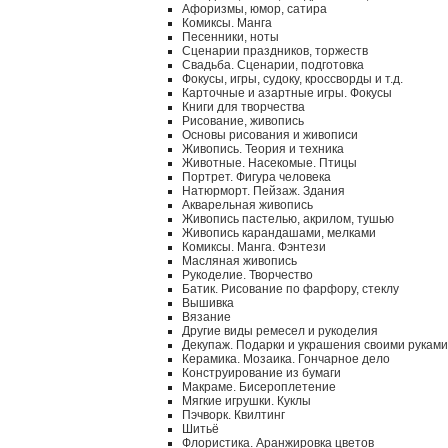
Афоризмы, юмор, сатира
Комиксы. Манга
Песенники, ноты
Сценарии праздников, торжеств
Свадьба. Сценарии, подготовка
Фокусы, игры, судоку, кроссворды и т.д.
Карточные и азартные игры. Фокусы
Книги для творчества
Рисование, живопись
Основы рисования и живописи
Живопись. Теория и техника
Животные. Насекомые. Птицы
Портрет. Фигура человека
Натюрморт. Пейзаж. Здания
Акварельная живопись
Живопись пастелью, акрилом, тушью
Живопись карандашами, мелками
Комиксы. Манга. Фэнтези
Масляная живопись
Рукоделие. Творчество
Батик. Рисование по фарфору, стеклу
Вышивка
Вязание
Другие виды ремесел и рукоделия
Декупаж. Подарки и украшения своими руками
Керамика. Мозаика. Гончарное дело
Конструирование из бумаги
Макраме. Бисероплетение
Мягкие игрушки. Куклы
Пэчворк. Квилтинг
Шитьё
Флористика. Аранжировка цветов