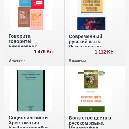
Говорите,
Современный
говорите!
русский язык.
Ежедневник,
Лексикология.
Тренажер,
1 479 Kč
Фразеология.
1 112 Kč
Практикум,
Учебное пособие
В наличии
В наличии
Скороговорки
(комплект из 4
книг)
Социолингвистика.
Богатство цвета в
Хрестоматия.
русском языке.
Учебное пособие
Монография