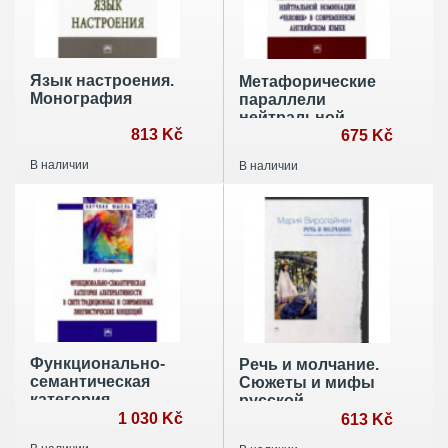
Язык настроения.
Метафорические
Монография
параллели
нейтральной
813 Kč
номинации
675 Kč
"человек" в
В наличии
В наличии
современном
английском языке
Функционально-
Речь и молчание.
семантическая
Сюжеты и мифы
категория
русской
альтернативности
1 030 Kč
словесности
613 Kč
в свете