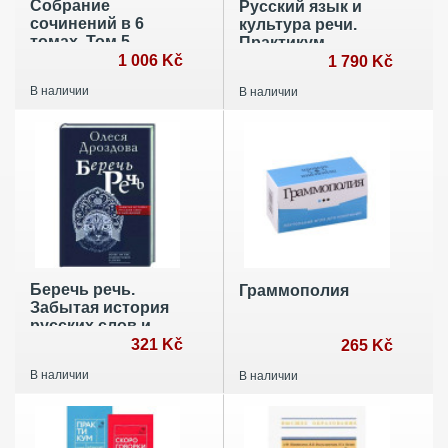
Собрание
Русский язык и
сочинений в 6
культура речи.
томах. Том 5.
Практикум.
Переводы
1 006 Kč
Учебное пособие
1 790 Kč
В наличии
В наличии
Беречь речь.
Граммополия
Забытая история
русских слов и
выражений
321 Kč
265 Kč
В наличии
В наличии