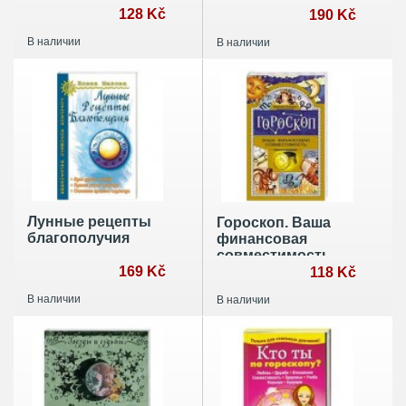
128 Kč
транзитов высших
190 Kč
планет на
В наличии
В наличии
развитие
общества
Лунные рецепты
Гороскоп. Ваша
благополучия
финансовая
совместимость.
169 Kč
118 Kč
В наличии
В наличии